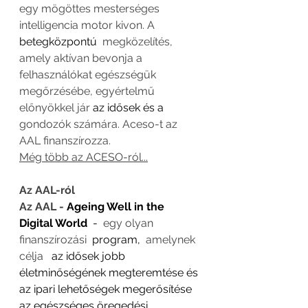
egy mögöttes mesterséges 
intelligencia motor kivon. A 
betegközpontú 
 megközelítés, 
amely aktívan bevonja a 
felhasználókat egészségük 
megőrzésébe, egyértelmű 
előnyökkel jár 
az idősek és a  
gondozók számára. Aceso-t az 
AAL finanszírozza. 
Még több az ACESO-ról...
Az AAL-ról
Az AAL - 
Ageing Well in the 
Digital World
  -  
egy olyan 
finanszírozási 
 program, 
 amelynek 
célja 
  az idősek jobb 
életminőségének megteremtése és 
az ipari lehetőségek megerősítése 
az egészséges öregedési