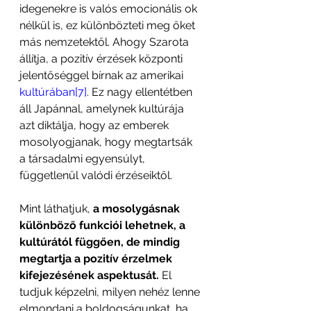
idegenekre is valós emocionális ok 
nélkül is, ez különbözteti meg őket 
más nemzetektől. Ahogy Szarota 
állítja, a pozitív érzések központi 
jelentőséggel bírnak az amerikai 
kultúrában[7]
. Ez nagy ellentétben 
áll Japánnal, amelynek kultúrája 
azt diktálja, hogy az emberek 
mosolyogjanak, hogy megtartsák 
a társadalmi egyensúlyt, 
függetlenül valódi érzéseiktől.
Mint láthatjuk, 
a mosolygásnak 
különböző funkciói lehetnek, a 
kultúrától függően, de mindig 
megtartja a pozitív érzelmek 
kifejezésének aspektusát.
 El 
tudjuk képzelni, milyen nehéz lenne 
elmondani a boldogságunkat, ha 