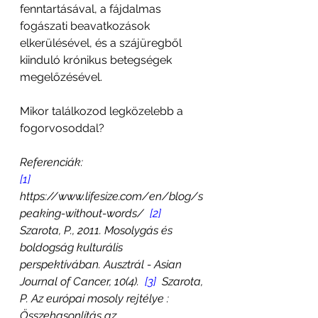
fenntartásával, a fájdalmas 
fogászati beavatkozások 
elkerülésével, és a szájüregből 
kiinduló krónikus betegségek 
megelőzésével.
Mikor találkozod legközelebb a 
fogorvosoddal?
Referenciák: 
[1]
https://www.lifesize.com/en/blog/s
peaking-without-words/  
[2]
Szarota, P., 2011. Mosolygás és 
boldogság kulturális 
perspektívában. Ausztrál - Asian 
Journal of Cancer, 10(4).  
[3]
  Szarota, 
P. Az európai mosoly rejtélye : 
Összehasonlítás az 