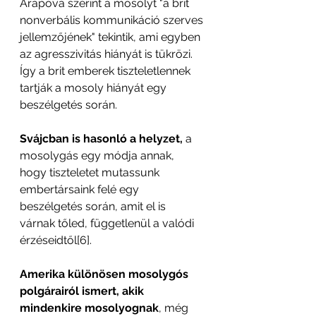
Arapova szerint a mosolyt "a brit 
nonverbális kommunikáció szerves 
jellemzőjének" tekintik, ami egyben 
az agresszivitás hiányát is tükrözi. 
Így a brit emberek tiszteletlennek 
tartják a mosoly hiányát egy 
beszélgetés során. 
Svájcban is hasonló a helyzet,
 a 
mosolygás egy módja annak, 
hogy tiszteletet mutassunk 
embertársaink felé egy 
beszélgetés során, amit el is 
várnak tőled, függetlenül a valódi 
érzéseidtől[6].
Amerika különösen mosolygós 
polgárairól ismert, akik 
mindenkire mosolyognak
, még 