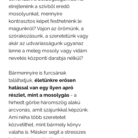
elrejtenénk a szívből eredő 
mosolyunkat, mennyire 
kontrasztos képet festhetnénk le 
magunkról? Vajon az örömünk, a 
szórakozásunk, a szeretetünk vagy 
akár az udvariasságunk ugyanaz 
lenne a meleg mosoly vagy vidám 
nevetés központi darabja nélkül?
Bármennyire is furcsának 
találhatjuk, 
életünkre erősen 
hatással van egy ilyen apró 
részlet, mint a mosolygás
 - a 
hírhedt görbe háromszög alakú 
arcvonás, amit szájunkkal képzünk. 
Ami néha több szeretetet 
közvetíthet, mint bármely könyv 
valaha is. Máskor segít a stresszes 