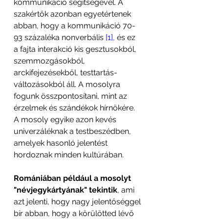
kommunikáció segítségével. A 
szakértők azonban egyetértenek 
abban, hogy a kommunikáció 70-
93 százaléka nonverbális 
[1],
és ez 
a fajta interakció kis gesztusokból, 
szemmozgásokból, 
arckifejezésekből, testtartás-
változásokból áll. A mosolyra 
fogunk összpontosítani, mint az 
érzelmek és szándékok hírnökére. 
A mosoly egyike azon kevés 
univerzáléknak a testbeszédben, 
amelyek hasonló jelentést 
hordoznak minden kultúrában.
Romániában például a mosolyt 
"névjegykártyának" tekintik
, ami 
azt jelenti, hogy nagy jelentőséggel 
bír abban, hogy a körülötted lévő 