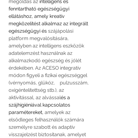
megoldás az 
intelligens és 
fenntartható egészségügyi 
ellátáshoz, amely kreatív 
megközelítést alkalmaz az integrált 
egészségügyi és
 szájápolási 
platform megvalósítására, 
amelyben az intelligens eszközök 
adatelemzést használnak az 
alkalmazkodó egészség és jólét 
érdekében. Az ACESO integratív 
módon figyeli a fizikai egészséggel 
(vérnyomás, glükóz, 
 pulzusszám, 
oxigéntelítettség stb.), az 
aktivitással, az alvással
és a 
szájhigiéniával kapcsolatos 
paramétereket,
 amelyek az 
elsődleges felhasználók számára 
személyre szabott és adaptív 
visszajelzést biztosítanak, amelyet 