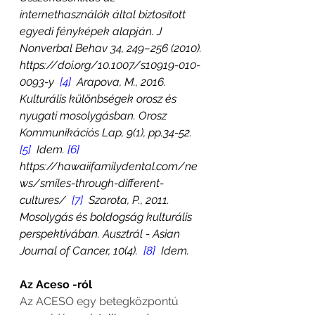
internethasználók által biztosított 
egyedi fényképek alapján. J 
Nonverbal Behav 34, 249–256 (2010). 
https://doi.org/10.1007/s10919-010-
0093-y  
[4]
  Arapova, M., 2016. 
Kulturális különbségek orosz és 
nyugati mosolygásban. Orosz 
Kommunikációs Lap, 9(1), pp.34-52.  
[5]
  Idem. 
[6]
https://hawaiifamilydental.com/ne
ws/smiles-through-different-
cultures/  
[7]
  Szarota, P., 2011. 
Mosolygás és boldogság kulturális 
perspektívában. Ausztrál - Asian 
Journal of Cancer, 10(4).  
[8]
  Idem.
Az Aceso -ról
Az ACESO egy betegközpontú 