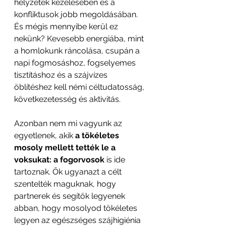
helyzetek kezelésében és a 
konfliktusok jobb megoldásában. 
És mégis mennyibe kerül ez 
nekünk? Kevesebb energiába, mint 
a homlokunk ráncolása, csupán a 
napi fogmosáshoz, fogselyemes 
tisztításhoz és a szájvízes 
öblítéshez kell némi céltudatosság, 
következetesség és aktivitás.
Azonban nem mi vagyunk az 
egyetlenek, akik 
a tökéletes 
mosoly mellett tették le a 
voksukat: a fogorvosok 
is ide 
tartoznak. Ők ugyanazt a célt 
szentelték maguknak, hogy 
partnerek és segítők legyenek 
abban, hogy mosolyod tökéletes 
legyen az egészséges szájhigiénia 