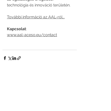
technológia és innováció területén.
További információ az AAL-ról.
..
Kapcsolat
:
www.aal-aceso.eu/contact
Az összes
Friss
megtekintése
bejegyzések