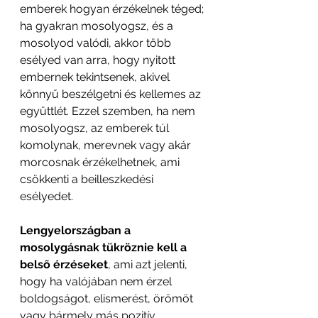
emberek hogyan érzékelnek téged; 
ha gyakran mosolyogsz, és a 
mosolyod valódi, akkor több 
esélyed van arra, hogy nyitott 
embernek tekintsenek, akivel 
könnyű beszélgetni és kellemes az 
együttlét. Ezzel szemben, ha nem 
mosolyogsz, az emberek túl 
komolynak, merevnek vagy akár 
morcosnak érzékelhetnek, ami 
csökkenti a beilleszkedési 
esélyedet. 
Lengyelországban a 
mosolygásnak tükröznie kell a 
belső érzéseket
, ami azt jelenti, 
hogy ha valójában nem érzel 
boldogságot, elismerést, örömöt 
vagy bármely más pozitív 